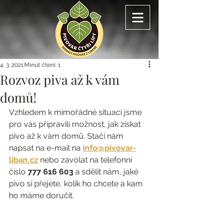
4. 3. 2021
Minut čtení: 1
Rozvoz piva až k vám
domů!
Vzhledem k mimořádné situaci jsme 
pro vás připravili možnost, jak získat 
pivo až k vám domů. Stačí nám 
napsat na e-mail na 
info@pivovar-
liban.cz
 nebo zavolat na telefonní 
číslo 
777 616 603
 a sdělit nám, jaké 
pivo si přejete, kolik ho chcete a kam 
ho máme doručit.