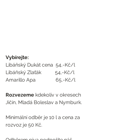
Vybírejte:
Libáňský Dukát cena  54,-Kč/l
Libáňský Zlaťák           54,-Kč/l
Amarillo Apa                65,-Kč/l
Rozvezeme
 kdekoliv v okresech 
Jičín, Mladá Boleslav a Nymburk.
Minimální odběr je 10 l a cena za 
rozvoz je 50 Kč.
Odběrem piva podpoříte náš 